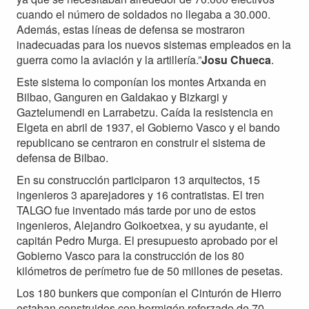
cuando el número de soldados no llegaba a 30.000.
Además, estas líneas de defensa se mostraron
inadecuadas para los nuevos sistemas empleados en la
guerra como la aviación y la artillería.”
Josu Chueca
.
Este sistema lo componían los montes Artxanda en
Bilbao, Ganguren en Galdakao y Bizkargi y
Gaztelumendi en Larrabetzu. Caída la resistencia en
Elgeta en abril de 1937, el Gobierno Vasco y el bando
republicano se centraron en construir el sistema de
defensa de Bilbao.
En su construcción participaron 13 arquitectos, 15
ingenieros 3 aparejadores y 16 contratistas. El tren
TALGO fue inventado más tarde por uno de estos
ingenieros, Alejandro Goikoetxea, y su ayudante, el
capitán Pedro Murga. El presupuesto aprobado por el
Gobierno Vasco para la construcción de los 80
kilómetros de perímetro fue de 50 millones de pesetas.
Los 180 bunkers que componían el Cinturón de Hierro
estaban construidos con hormigón reforzado de 70