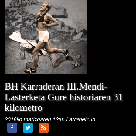
BH Karraderan III.Mendi-
Lasterketa Gure historiaren 31
kilometro
2016ko martxoaren 12an Larrabetzun