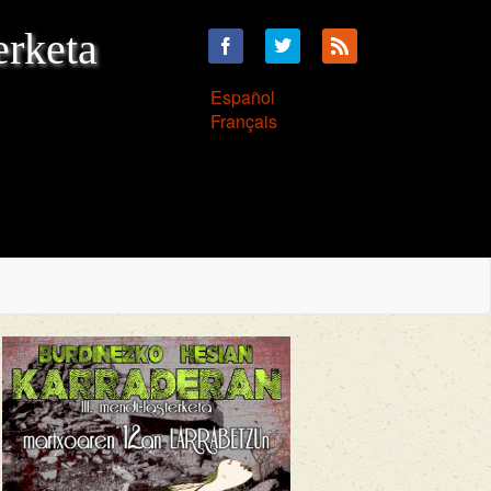
erketa
Español
Français