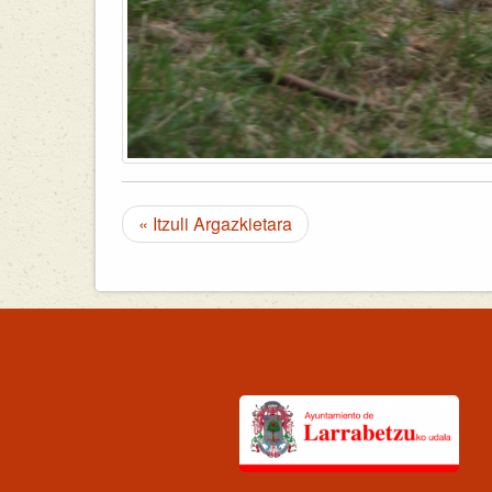
« Itzuli Argazkietara