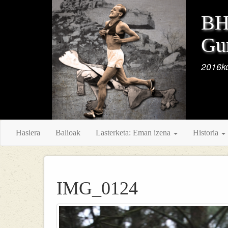
BH 
Gur
2016ko
Hasiera
Balioak
Lasterketa: Eman izena
Historia
IMG_0124