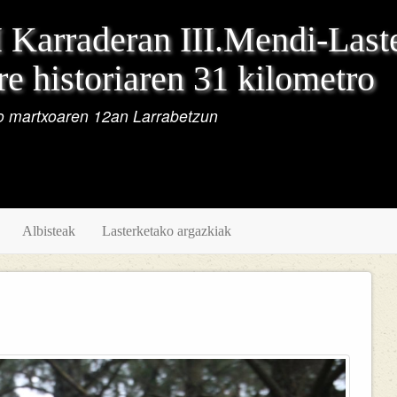
Karraderan III.Mendi-Last
e historiaren 31 kilometro
 martxoaren 12an Larrabetzun
Albisteak
Lasterketako argazkiak