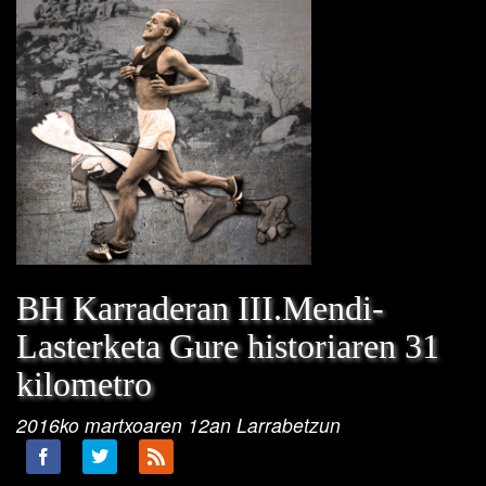
BH Karraderan III.Mendi-
Lasterketa Gure historiaren 31
kilometro
2016ko martxoaren 12an Larrabetzun