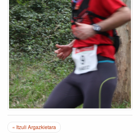
« Itzuli Argazkietara