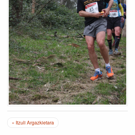
« Itzuli Argazkietara