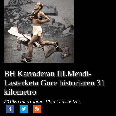
BH Karraderan III.Mendi-
Lasterketa Gure historiaren 31
kilometro
2016ko martxoaren 12an Larrabetzun