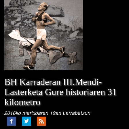
BH Karraderan III.Mendi-
Lasterketa Gure historiaren 31
kilometro
2016ko martxoaren 12an Larrabetzun