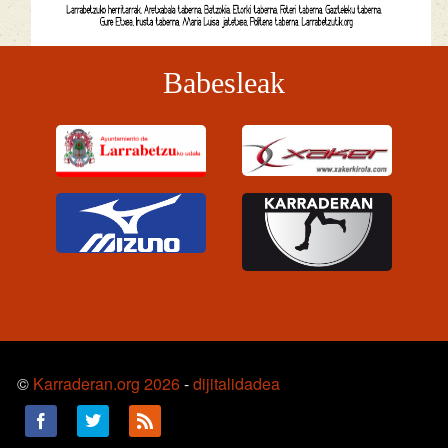
Babesleak
©
Karraderan.org 2026
-
dijitalidadea