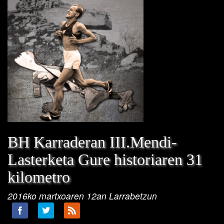
BH Karraderan III.Mendi-
Lasterketa Gure historiaren 31
kilometro
2016ko martxoaren 12an Larrabetzun