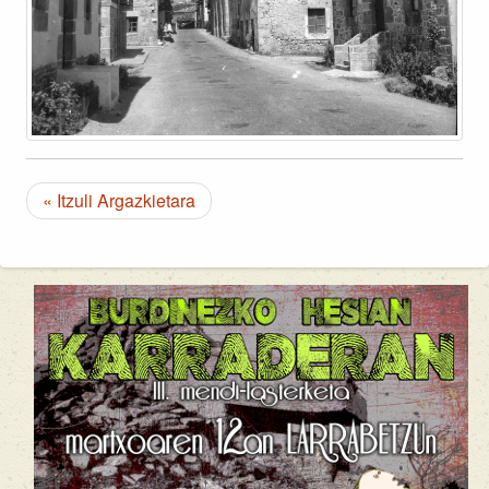
« Itzuli Argazkietara