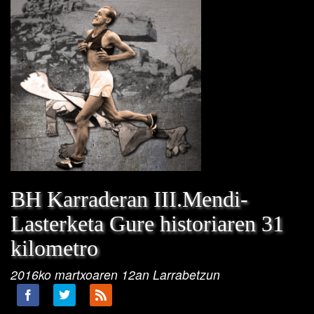
BH Karraderan III.Mendi-
Lasterketa Gure historiaren 31
kilometro
2016ko martxoaren 12an Larrabetzun