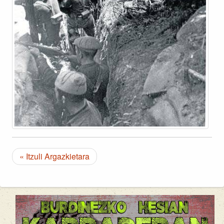
« Itzuli Argazkietara