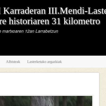
Karraderan III.Mendi-Last
e historiaren 31 kilometro
 martxoaren 12an Larrabetzun
Albisteak
Lasterketako argazkiak