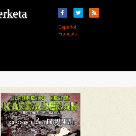
erketa
Español
Français