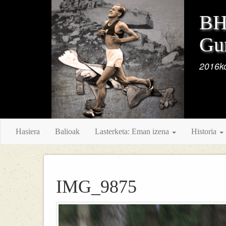
BH 
Gur
2016ko
Hasiera
Balioak
Lasterketa: Eman izena
Historia
IMG_9875