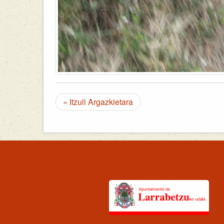
« Itzuli Argazkietara