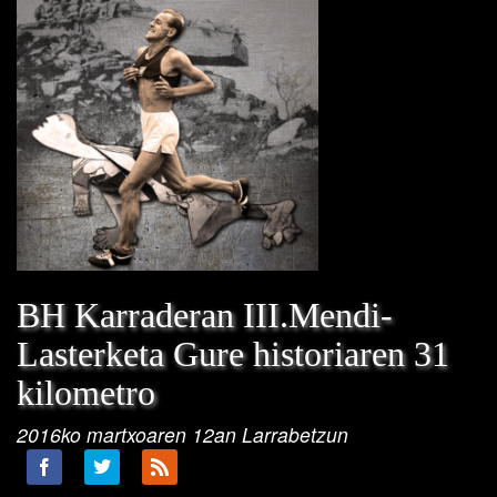
BH Karraderan III.Mendi-
Lasterketa Gure historiaren 31
kilometro
2016ko martxoaren 12an Larrabetzun