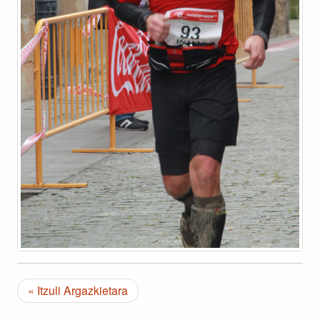
« Itzuli Argazkietara