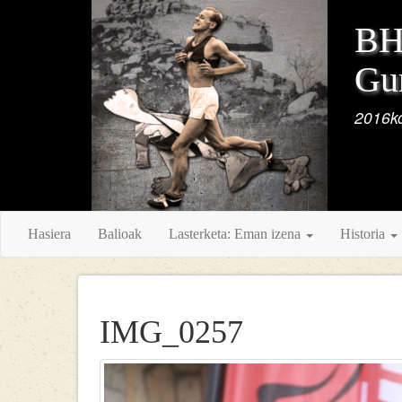
BH 
Gur
2016ko
Hasiera
Balioak
Lasterketa: Eman izena
Historia
IMG_0257