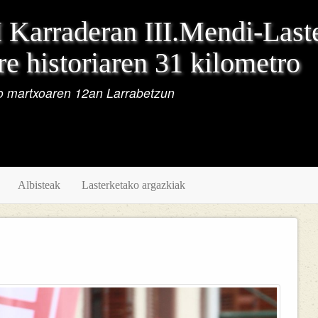
Karraderan III.Mendi-Last
e historiaren 31 kilometro
 martxoaren 12an Larrabetzun
Albisteak
Lasterketako argazkiak