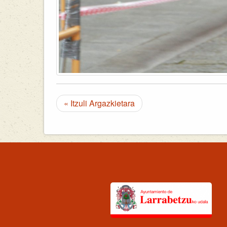
« Itzuli Argazkietara