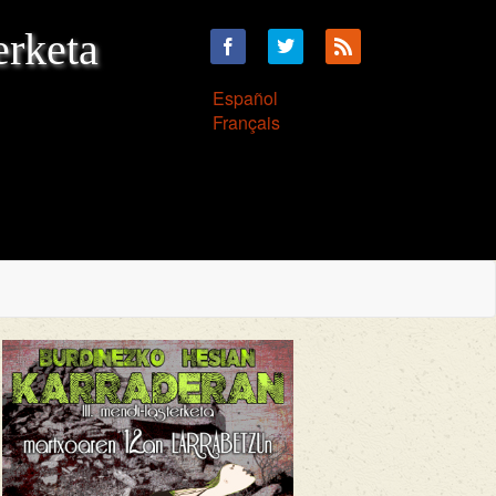
erketa
Español
Français