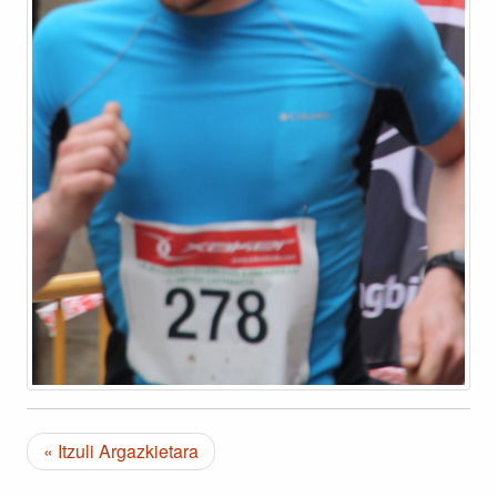
« Itzuli Argazkietara