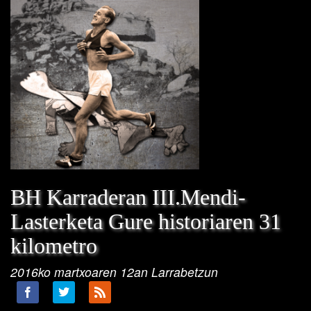
BH Karraderan III.Mendi-
Lasterketa Gure historiaren 31
kilometro
2016ko martxoaren 12an Larrabetzun