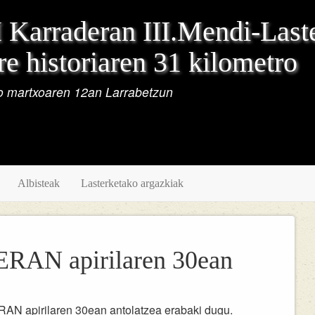
Karraderan III.Mendi-Last
e historiaren 31 kilometro
 martxoaren 12an Larrabetzun
Albisteak
Lasterketako argazkiak
AN apirilaren 30ean
N apirilaren 30ean antolatzea erabaki dugu.