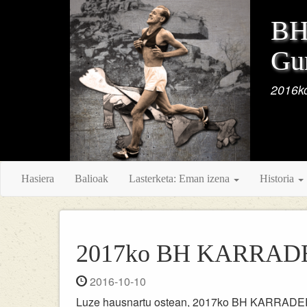
BH 
Gur
2016ko
Hasiera
Balioak
Lasterketa: Eman izena
Historia
2017ko BH KARRADER
2016-10-10
Luze hausnartu ostean, 2017ko BH KARRADERA