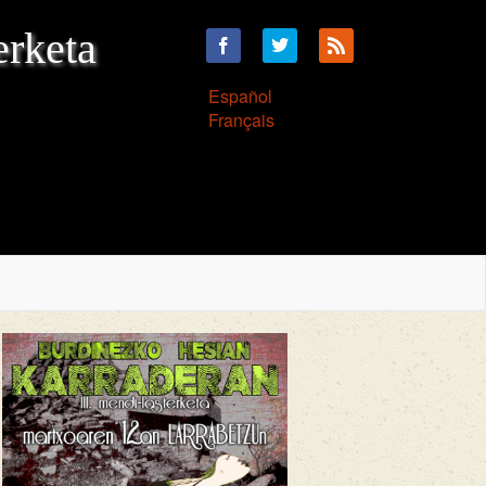
erketa
Español
Français